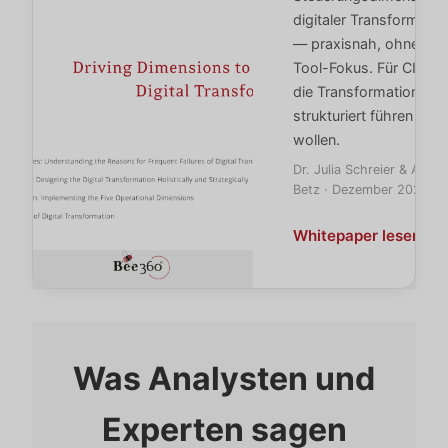
digitaler Transformatio
— praxisnah, ohne
Tool-Fokus. Für CIOs,
die Transformation
strukturiert führen
wollen.
Dr. Julia Schreier & Alex
Betz · Dezember 2023
arrow_forward
Whitepaper lesen
Was Analysten und
Experten sagen