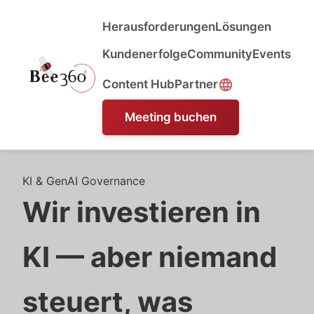
Herausforderungen
Lösungen
Kundenerfolge
Community
Events
Content Hub
Partner
Meeting buchen
KI & GenAI Governance
Wir investieren in
KI — aber niemand
steuert, was