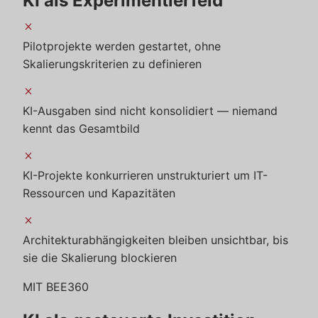
KI als Experimentierfeld
close
Pilotprojekte werden gestartet, ohne
Skalierungskriterien zu definieren
close
KI-Ausgaben sind nicht konsolidiert — niemand
kennt das Gesamtbild
close
KI-Projekte konkurrieren unstrukturiert um IT-
Ressourcen und Kapazitäten
close
Architekturabhängigkeiten bleiben unsichtbar, bis
sie die Skalierung blockieren
MIT BEE360