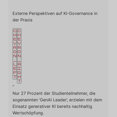
Externe Perspektiven auf KI-Governance in
der Praxis
c
c
h
h
e
e
v
v
r
r
o
o
n
n
_
_
l
r
e
i
f
g
t
h
t
“
Nur 27 Prozent der Studienteilnehmer, die
sogenannten ‘GenAI Leader’, erzielen mit dem
Einsatz generativer KI bereits nachhaltig
Wertschöpfung.