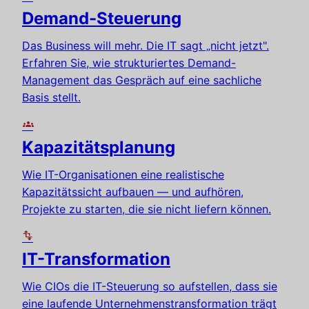
Demand-Steuerung
Das Business will mehr. Die IT sagt „nicht jetzt".
Erfahren Sie, wie strukturiertes Demand-
Management das Gespräch auf eine sachliche
Basis stellt.
groups
Kapazitätsplanung
Wie IT-Organisationen eine realistische
Kapazitätssicht aufbauen — und aufhören,
Projekte zu starten, die sie nicht liefern können.
transform
IT-Transformation
Wie CIOs die IT-Steuerung so aufstellen, dass sie
eine laufende Unternehmenstransformation trägt