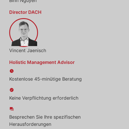
Binh Nguyen
Director DACH
Vincent Jaenisch
Holistic Management Advisor
schedule
Kostenlose 45-minütige Beratung
check_circle
Keine Verpflichtung erforderlich
forum
Besprechen Sie Ihre spezifischen
Herausforderungen