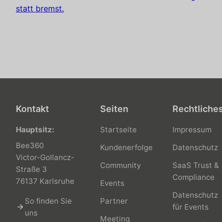
statt bremst.
Kontakt
Seiten
Rechtliche
Hauptsitz:
Startseite
Impressum
Bee360
Kundenerfolge
Datenschutz
Victor-Gollancz-
Community
SaaS Trust &
Straße 3
Compliance
76137 Karlsruhe
Events
Datenschutz
So finden Sie
Partner
arrow_forward
für Events
uns
Meeting