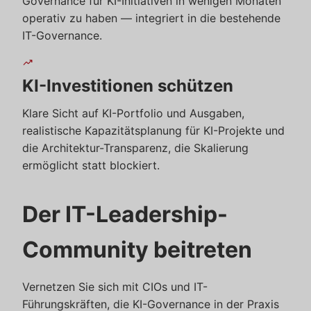
Governance für KI-Initiativen in wenigen Monaten
operativ zu haben — integriert in die bestehende
IT-Governance.
trending_up
KI-Investitionen schützen
Klare Sicht auf KI-Portfolio und Ausgaben,
realistische Kapazitätsplanung für KI-Projekte und
die Architektur-Transparenz, die Skalierung
ermöglicht statt blockiert.
Der IT-Leadership-
Community beitreten
Vernetzen Sie sich mit CIOs und IT-
Führungskräften, die KI-Governance in der Praxis