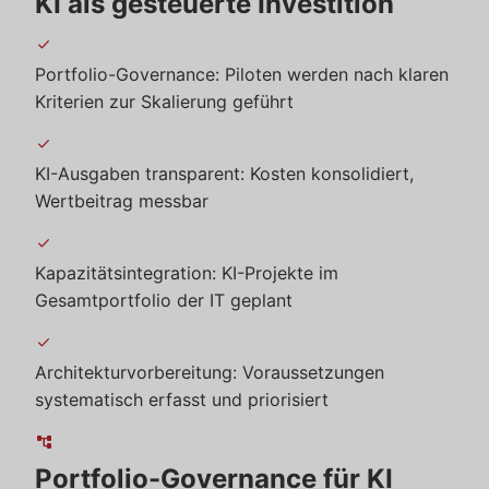
KI als gesteuerte Investition
check
Portfolio-Governance: Piloten werden nach klaren
Kriterien zur Skalierung geführt
check
KI-Ausgaben transparent: Kosten konsolidiert,
Wertbeitrag messbar
check
Kapazitätsintegration: KI-Projekte im
Gesamtportfolio der IT geplant
check
Architekturvorbereitung: Voraussetzungen
systematisch erfasst und priorisiert
account_tree
Portfolio-Governance für KI