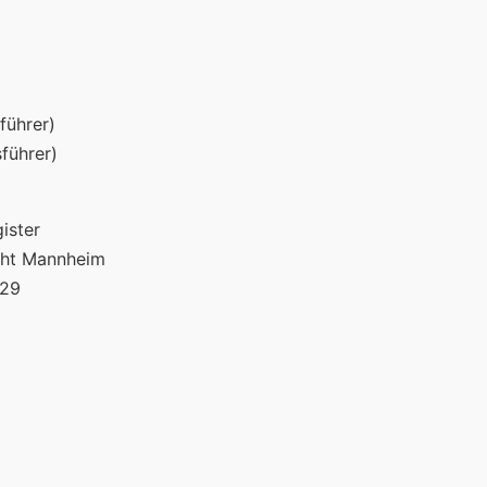
führer)
führer)
ister
icht Mannheim
129