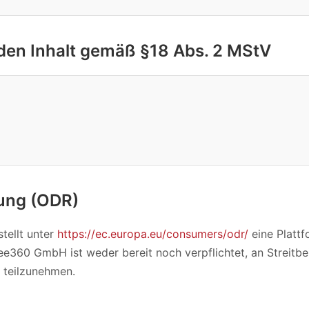
 den Inhalt gemäß §18 Abs. 2 MStV
gung (ODR)
tellt unter
https://ec.europa.eu/consumers/odr/
eine Plattf
Bee360 GmbH ist weder bereit noch verpflichtet, an Streitb
 teilzunehmen.