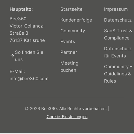
Hauptsitz:
Startseite
Impressum
Bee360
Kundenerfolge
Datenschutz
Victor-Gollancz-
Community
SaaS Trust &
Straße 3
Compliance
76137 Karlsruhe
Events
Datenschutz
So finden Sie
Partner
arrow_forward
für Events
uns
Meeting
Community –
buchen
E-Mail:
Guidelines &
info@bee360.com
Rules
© 2026 Bee360.
Alle Rechte vorbehalten.
|
Cookie-Einstellungen